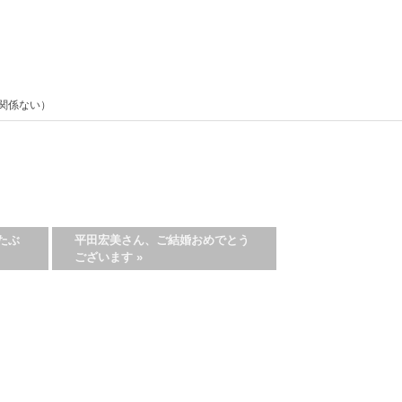
番関係ない）
たぶ
平田宏美さん、ご結婚おめでとう
ございます
»