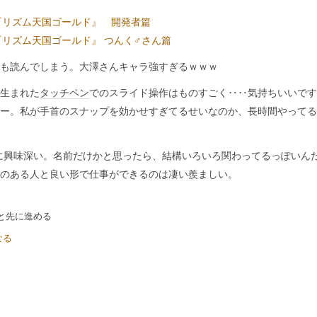
が訊く 『リズム天国ゴールド』 開発者篇
が訊く 『リズム天国ゴールド』 つんく♂さん篇
も読んでしまう。大澤さんキャラ強すぎるｗｗｗ
生まれた
タッチペン
でのスライド操作はものすごく‥‥気持ちいいです
ー。私が手首のスナップを効かせすぎてるせいなのか、長時間やってる
に興味深い。名前だけかと思ったら、結構いろいろ関わってるっぽいん
のある人と良い形で仕事ができるのは凄い羨ましい。
と先に進める
なる