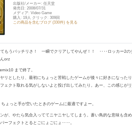
出版社/メーカー:
任天堂
発売日:
2008/07/31
メディア:
Video Game
購入
: 19人
クリック
: 309回
この商品を含むブログ (330件) を見る
てもうバッチリさ！ 一瞬でクリアしてやんぜ！！ ‥‥ロッカー2の
orz
mix10 まで終了。
ヤリとしたり、最初にちょっと苦戦したゲームが後々に好きになったり
フェクト取れる気がしないよと投げ出してみたり。あー、この感じが
リ
で、ちょっと手が空いたときのゲームに最適ですよー。
ンが、やたら気合入っててニヤニヤしてしまう。蒼い鳥的な意味も含め
パーフェクトとるとごにょごにょ‥‥。