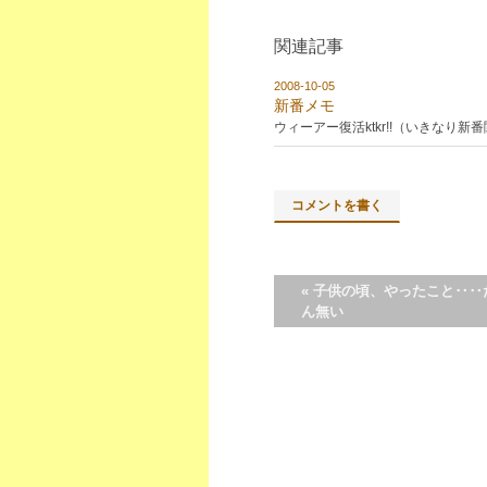
関連記事
2008-10-05
新番メモ
ウィーアー復活ktkr!!（いきなり新
コメントを書く
«
子供の頃、やったこと‥‥
ん無い