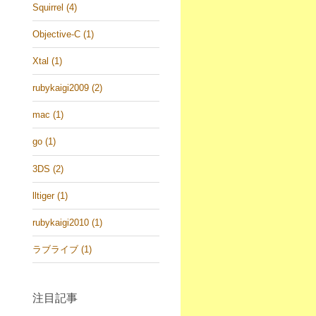
Squirrel (4)
Objective-C (1)
Xtal (1)
rubykaigi2009 (2)
mac (1)
go (1)
3DS (2)
lltiger (1)
rubykaigi2010 (1)
ラブライブ (1)
注目記事