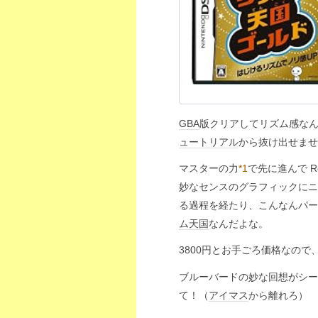
GBA
版クリアしてリズム感なん
ュートリアル
から抜け出せません
マスターの力
*1
で先に進んで Re
妙なセンスのグラフィックにニ
る過程を経たり、こんなんパー
ム天国
なんだよな。
3800円とお手ごろ価格なの
ブルーバードの妙な回想がシー
て！（
アイマス
から離れろ） 